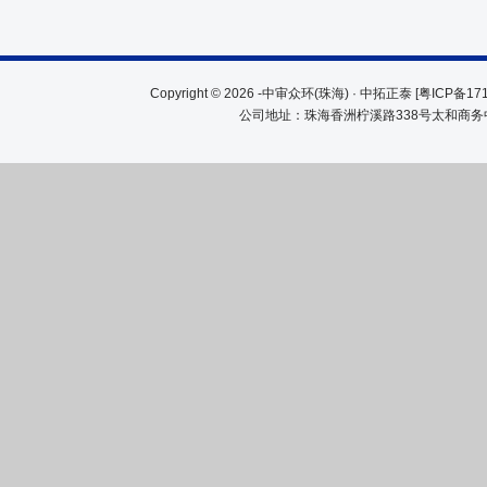
Copyright © 2026 -中审众环(珠海) · 中拓正泰 [粤ICP备
公司地址：珠海香洲柠溪路338号太和商务中心20